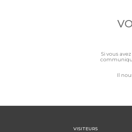
VO
Si vous ave
communiquer
Il nou
VISITEURS